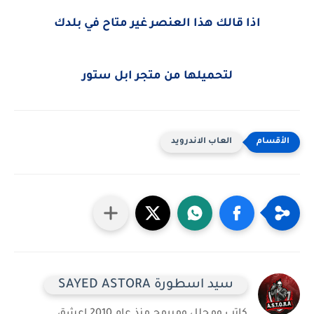
اذا قالك هذا العنصر غير متاح في بلدك
لتحميلها من متجر ابل ستور
العاب الاندرويد
سيد اسطورة SAYED ASTORA
كاتب ومحلل ومبرمج منذ عام 2010 اعشق