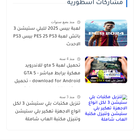
مشاركات أسطورية
منذ بضع سنوات
لعبة بيس 2025 للبلي ستيشن 3
باتش لعبة PES 25 PS3 بيس PS3
الاحدث
منذ 4 سنة
تحميل لعبة gta 5 للاندرويد
مهكرة برابط مباشر - GTA 5
download for Android - تحميل
لعبة GTA V للاندرويد مهكرة
منذ 3 سنة
مضمونة 100
تنزيل مكتبات بلي ستيشن 3 لكل
انواع الاجهزة تهكير بلي ستيشن
وتنيزل مكتبة العاب شاملة