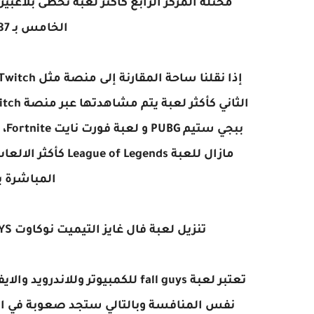
الخامس بـ 120187 لاعب اونلاين فقط.
بب
المباشرة ب
تنزيل لعبة فال غايز التيميت نوكاوت FALL GUYS | تحميل لعبة فول كايز 2020 من ميديا فاير
نفس المنافسة وبالتالي ستجد صعوبة في ال