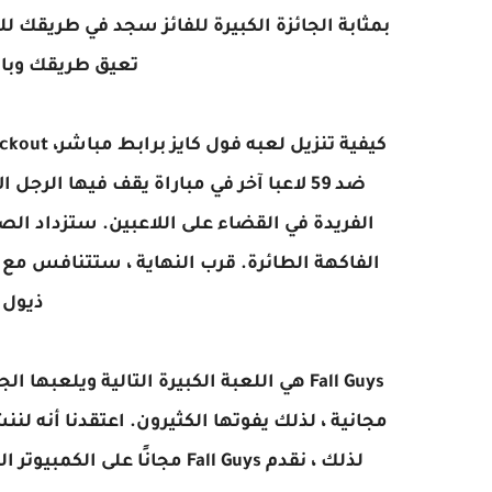
بمثابة الجائزة الكبيرة للفائز سجد في طريقك لل
تعيق طريقك وبالت
ضد 59 لاعبا آخر في مباراة يقف فيها الرج
الفريدة في القضاء على اللاعبين. ستزداد الص
الفاكهة الطائرة. قرب النهاية ، ستتنافس مع 
ذيول 
Fall Guys هي اللعبة الكبيرة التالية ويلع
مجانية ، لذلك يفوتها الكثيرون. اعتقدنا أنه لن
لذلك ، نقدم Fall Guys مجانًا على الكمبيوتر الشخصي كل أسبوع. ويمكنك لعبها على محاكي ppsspp.