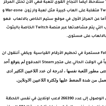
إذا نقلنا ساحة المقارنة إلى منصة مثل Twitch سنلاحظ أيضاً النجاح القوى للعبة فهي الآن تحتل المركز
الثاني كأكثر لعبة يتم مشاهدتها عبر منصة Twitch متغلبة على العاب كبيرة مثل لعبة وار زون War-zone و
جي ستيم PUBG و لعبة فورت نايت Fortnite، أما عن المركز الأول في موقع ستيم الخاص بالالعاب فهو
مازال للعبة League of Legends كأكثر الالعاب التي يتم مشاهدتها عبر منصة Twitch الخاصة بالبثوث
الالعاب على مستوى.
من الواضح أن لعبة Fall Guys: Ultimate Knockou مستمرة في تحطيم الأرقام القياسية ويكفي أننقول ان
لم يتوقع أحد
 لعبة Fall Guys: Ultimate Knockou حتى مطور اللعبة نفسها ، لدرجة ان عدد اللاعبين الكثير ادى
عمل من شدة الضغط عليها ولكثرة اللاعبين الاونلاين.
تمكنت لعبة Fall Guys: Ultimate Knockou من الوصول إلى عدد 266390 لاعب اونلاين في نفس اللحظة