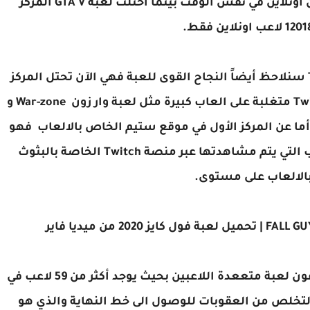
محتلة المركز الرابع كأكثر لعبة تحظى بلاعبين اونلاين في نفس الوقت بينما احتلت لعبة GTA V المركز
إذا نقلنا ساحة المقارنة إلى منصة مثل Twitch سنلاحظ أيضاً النجاح القوى للعبة فهي الآن تحتل المركز
الثاني كأكثر لعبة يتم مشاهدتها عبر منصة Twitch متغلبة على العاب كبيرة مثل لعبة وار زون War-zone و
جي ستيم PUBG و لعبة فورت نايت Fortnite، أما عن المركز الأول في موقع ستيم الخاص بالالعاب فهو
مازال للعبة League of Legends كأكثر الالعاب التي يتم مشاهدتها عبر منصة Twitch الخاصة بالبثوث
الالعاب على مستوى.
تعتبر لعبة fall guys للكمبيوتر وللاندرويد والايفون لعبة متععدة اللاعبين بحيث يوجد أكثر من 59 لاعب في
تخلص من العقوبات للوصول الى خط النهاية والذي هو