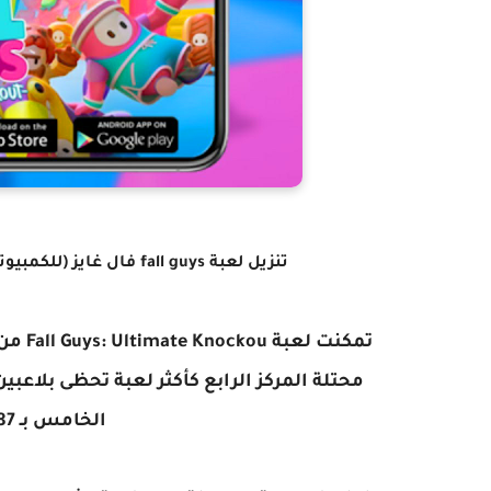
تنزيل لعبة fall guys فال غايز (للكمبيوتر+ للأندرويد) | تحميل لعبة FALL GUYS فول غايز/كايز
الخامس بـ 120187 لاعب اونلاين فقط.