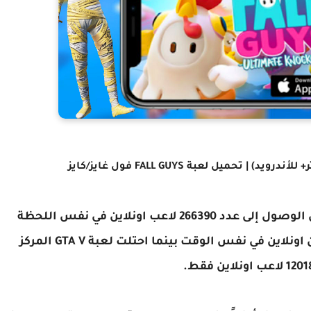
تمكنت لعبة Fall Guys: Ultimate Knockou من الوصول إلى عدد 266390 لاعب اونلاين في نفس اللحظة
محتلة المركز الرابع كأكثر لعبة تحظى بلاعبين اونلاين في نفس الوقت بينما احتلت لعبة GTA V المركز