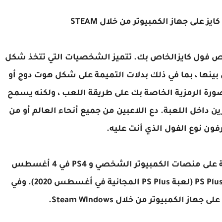
ص فول كايزالخاص بك. تتميز الشخصيات التي تتخذ شكل
 بينها ، بما في ذلك بدلات التميمة على شكل هوت دوج أو
صورة الرمزية الخاصة بك على طريقة اللعب ، ولكنه يسمح
داخل اللعبة. دع اللاعبين من جميع أنحاء العالم أو من
ون نوع الفول الذي أنت عليه.
تم إطلاق فال غايز ألتيميت نوكاوت في البداية على منصات الكمبيوتر الشخصي و PS4 في 4 أغسطس
2020. اللعبة متاحة مجانًا على PS4 لمشتركي PS Plus (لعبة PS Plus المجانية في أغسطس 2020). وفي
 الكمبيوتر من خلال Steam Windows.