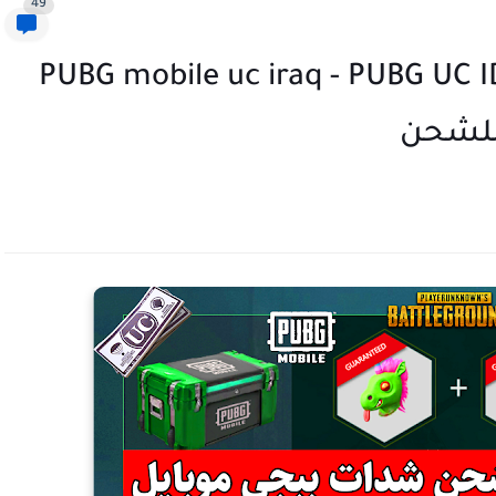
49
PUBG mobile uc iraq - PUBG UC I
 للشحن