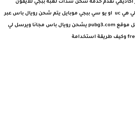
ببجي 4200 | PUBG UC جيمرز أكاديمي تقدم خدمة شحن شدات لعبة ببجي للآيفون
ي موبايل
يتم شحن رويال باس عبر
هل موقع pubg3.com يشحن رويال باس مجانا ويرسل لي