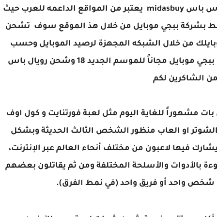
كيف تستلم شدات في ببجي مجانا الموقع ميدس باس midasbuy يعتبر من المواقع الداعمه للعرب حيث
مرتبط بشركة ببجي موبايل من خلال هذ الموقع سوف تشحن
ايلك من خلال الشبكه المجهزة لرصيد الموبايل وحسب
البلد المقيم فيه ممكن تفيدوني بطريقة شحن ببجي موبايل مجاناً للموسم الجديد 18 وشحن رويال باس
ن الشاكرين لكم
ي هي لعبة من نمط Battle Royal الذي بات مشهوراً للغاية اليوم مثل لعبة فورتنايت و كول اوف
لشوتر او العاب منظور الشخص الثالث الحديثة
وبشكل
رك فيها لاعبون من مختلف أنحاء العالم عبر الإنترنت،
عب إلى خريطة مملوءة بالأدوات والأسلحة المختلفة ومن ثم يقاتلون بعضهم
شخص واحد أو فريق واحد (في نمط الفرق).