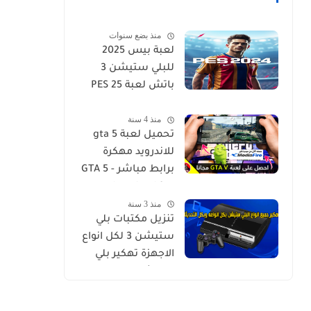
منذ بضع سنوات
لعبة بيس 2025
للبلي ستيشن 3
باتش لعبة PES 25
PS3 بيس PS3
منذ 4 سنة
الاحدث
تحميل لعبة gta 5
للاندرويد مهكرة
برابط مباشر - GTA 5
download for
منذ 3 سنة
Android - تحميل
تنزيل مكتبات بلي
لعبة GTA V للاندرويد
ستيشن 3 لكل انواع
مهكرة مضمونة 100
الاجهزة تهكير بلي
ستيشن وتنيزل
مكتبة العاب شاملة