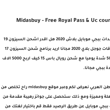
Free Royal Pass & Uc cou‏
شحن السيزون 17 مجانا أفضل برنامج لربح شدات ببجي موبايل بلاش 2020 هل اقدر اشحن السيزون 19
مجانا كيف احصل شدات ببجي مجانا اربح بطاقات جوجل بلاي 2020 مجانا اريد برنامج شحن السيزون 17
مجانا برنامج ربح شدات ببجي موبايل مجانا 5000 شدة يوميا مع شحن رويال باس 15 كيف اربح 5000 الاف
 ببجي مجانا.
روابط الموقع الرسمي لشحن الشدات لكل الوطن العربي نعرض لكم وعبر موقع midasbuy راح تخلص من
 ومميزة ومع ذلك ستحصل على جوائز رهيبة مقدمة من
جي موبايل عن طريق الرصيد فقط قم باختيار لغتك من