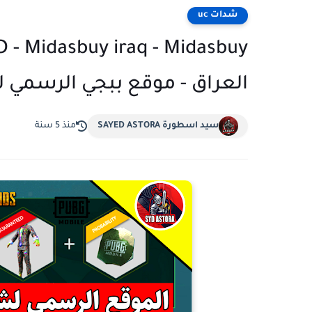
شدات uc
D - Midasbuy iraq - Midasbuy
العراق - موقع ببجي الرسمي
سيد اسطورة SAYED ASTORA
منذ 5 سنة