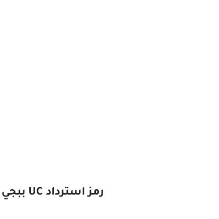
رمز استرداد UC ببجي مجانا -