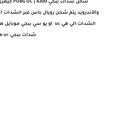
شحن شدات 
والأندرويد
يتم شحن رويال باس عبر الشدات الي هي uc او يو سي ببج
الشدات الي هي uc او يو سي ببجي موبايل
شدات ببجي free uc وكيف طريقة استخدامة