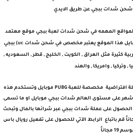
| شحن شدات ببجي عن طريق الايدي
mid يعتبر من اهم المواقع المهمه في شحن شدات لعبة ببجي موقع معتمد
يعتبر عضو معتمد وشريك مع شركة ببجي موبايل هذا الموقع يعتبر مخصص في شحن شدات uc) ببجي
ة كثيرة مثل العراق , الكويت , الخليج , قطر , السعوديه ,
 , وتركيا , وامريكا , والهند
PUBG UC المعروفة باسم شدات ببجي هي عملة افتراضية مخصصة للعبة PUBG موبايل وتستخدم هذه
اشهر على مستوى العالم
شدات ببجي موبايل او ما تسمى
الحصول على عملة شدات ببجي عبر شرائها بالمال وتبحث
 قم باتباع الرابط الآتي للحصول على تف
عيل رويال باس
م 19 مجاناً